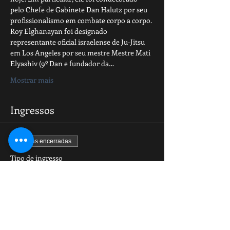
pelo Chefe de Gabinete Dan Halutz por seu 
profissionalismo em combate corpo a corpo.
Roy Elghanayan foi designado 
representante oficial israelense de Ju-Jitsu 
em Los Angeles por seu mestre Mestre Mati 
Elyashiv (9º Dan e fundador da…
Mostrar mais
Ingressos
Vendas encerradas
Tipo de ingresso
A vista com desconto
Mais informações
Preço
R$ 330,00