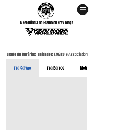
A Referência no Ensino de Krav Maga
Grade de horários unidades KMGRU e Association
Vila Galvão
Vila Barros
Metrô Paraíso